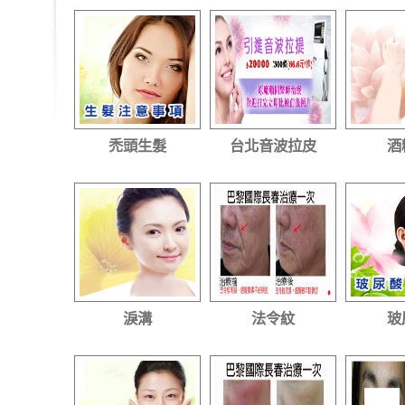
禿頭生髮
台北音波拉皮
酒
淚溝
法令紋
玻