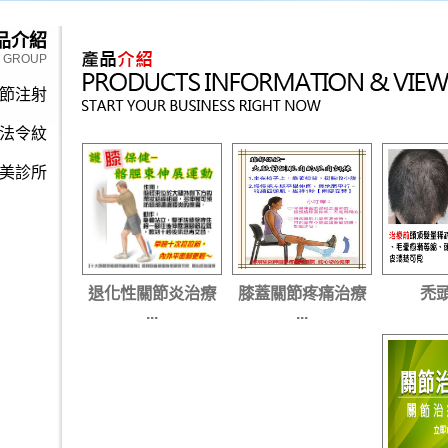
品介紹
Y GROUP
關節注射
法令紋
美診所
退化性關節炎治療
膝蓋關節疼痛治療
禿
...
...