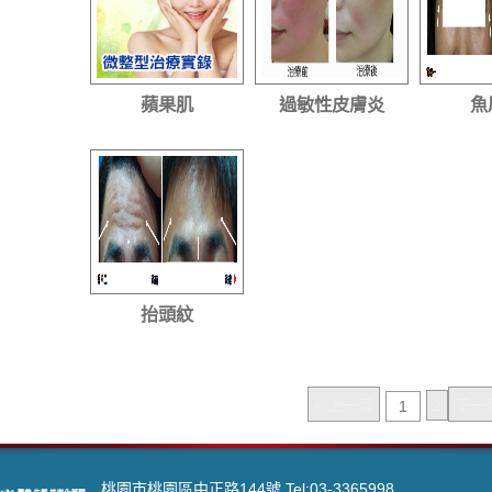
蘋果肌
過敏性皮膚炎
魚
抬頭紋
< 上一頁
2
下一頁
1
桃園市桃園區中正路144號 Tel:03-3365998