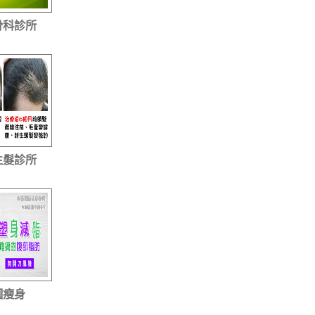
骨科診所
生髮診所
園瘦身