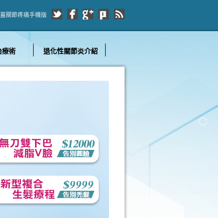
蓋關節疼痛手機版
治療術
退化性關節炎介紹
認識巴黎國際
推薦