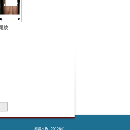
尾紋
 >
瀏覽人數 : 2012641