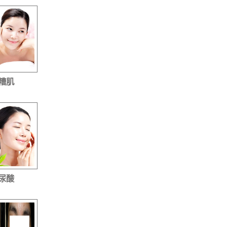
糟肌
尿酸