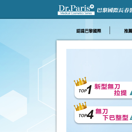
治療術
退化性關節炎介紹
認識巴黎國際
推